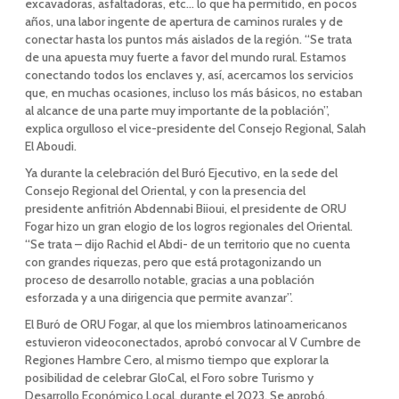
excavadoras, asfaltadoras, etc… lo que ha permitido, en pocos
años, una labor ingente de apertura de caminos rurales y de
conectar hasta los puntos más aislados de la región. “Se trata
de una apuesta muy fuerte a favor del mundo rural. Estamos
conectando todos los enclaves y, así, acercamos los servicios
que, en muchas ocasiones, incluso los más básicos, no estaban
al alcance de una parte muy importante de la población”,
explica orgulloso el vice-presidente del Consejo Regional, Salah
El Aboudi.
Ya durante la celebración del Buró Ejecutivo, en la sede del
Consejo Regional del Oriental, y con la presencia del
presidente anfitrión Abdennabi Biioui, el presidente de ORU
Fogar hizo un gran elogio de los logros regionales del Oriental.
“Se trata – dijo Rachid el Abdi- de un territorio que no cuenta
con grandes riquezas, pero que está protagonizando un
proceso de desarrollo notable, gracias a una población
esforzada y a una dirigencia que permite avanzar”.
El Buró de ORU Fogar, al que los miembros latinoamericanos
estuvieron videoconectados, aprobó convocar al V Cumbre de
Regiones Hambre Cero, al mismo tiempo que explorar la
posibilidad de celebrar GloCal, el Foro sobre Turismo y
Desarrollo Económico Local, durante el 2023. Se aprobó,