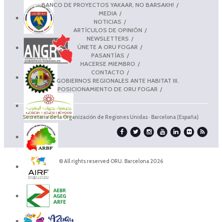
BANCO DE PROYECTOS YAKAAR, NO BARSAKH!
MEDIA
NOTICIAS
ARTÍCULOS DE OPINIÓN
NEWSLETTERS
ÚNETE A ORU FOGAR
PASANTÍAS
HACERSE MIEMBRO
CONTACTO
LOS GOBIERNOS REGIONALES ANTE HABITAT III.
POSICIONAMIENTO DE ORU FOGAR
Secretaría de la Organización de Regiones Unidas · Barcelona (España)
© All rights reserved ORU. Barcelona 2026