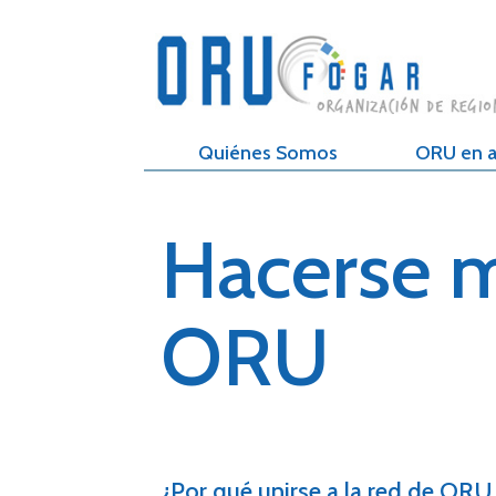
Quiénes Somos
ORU en a
Hacerse 
ORU
¿Por qué unirse a la red de ORU