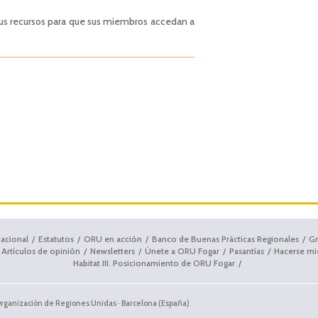
us recursos para que sus miembros accedan a
dacional
Estatutos
ORU en acción
Banco de Buenas Prácticas Regionales
Gr
Artículos de opinión
Newsletters
Únete a ORU Fogar
Pasantías
Hacerse m
Habitat III. Posicionamiento de ORU Fogar
Organización de Regiones Unidas · Barcelona (España)