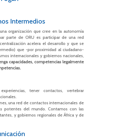
nos Intermedios
una organización que cree en la autonomía
ormar parte de ORU es participar de una red
entralización acelera el desarrollo y que se
termedio) que -por proximidad al ciudadano-
smos internacionales y gobiernos nacionales,
 tenga capacidades, competencias legalmente
mpetencias.
eriencias, tener contactos, vertebrar
cionales.
nes, una red de contactos internacionales de
más potentes del mundo. Contamos con las
antes, y gobiernos regionales de África y de
unicación