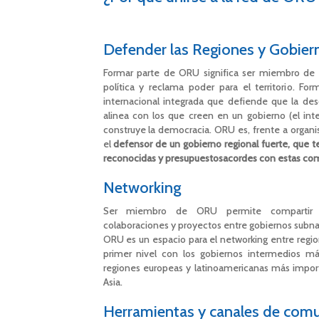
Defender las Regiones y Gobier
Formar parte de ORU significa ser miembro de 
política y reclama poder para el territorio. F
internacional integrada que defiende que la desc
alinea con los que creen en un gobierno (el in
construye la democracia. ORU es, frente a organi
el
defensor de un gobierno regional fuerte, que
reconocidas y presupuestosacordes con estas co
Networking
Ser miembro de ORU permite compartir exp
colaboraciones y proyectos entre gobiernos subna
ORU es un espacio para el networking entre regio
primer nivel con los gobiernos intermedios 
regiones europeas y latinoamericanas más import
Asia.
Herramientas y canales de com