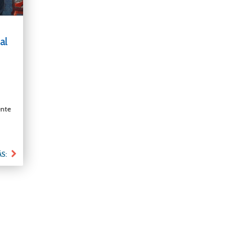
al
ente
ÁS: