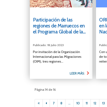
Participación de las
ORU
regiones de Marruecos en
en 
el Programa Global de la...
Nac
Publicado: 18 Julio 2023
Public
Por invitación de la Organización
Con u
Internacional para las Migraciones
de to
(OIM), tres regiones...
reite
LEER MÁS:
Página 14 de 16
7
8
...
10
11
12
13