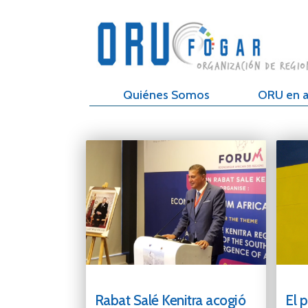
Quiénes Somos
ORU en a
Rabat Salé Kenitra acogió
El 