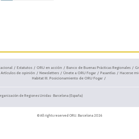
dacional
Estatutos
ORU en acción
Banco de Buenas Prácticas Regionales
Gr
Artículos de opinión
Newsletters
Únete a ORU Fogar
Pasantías
Hacerse m
Habitat III. Posicionamiento de ORU Fogar
Organización de Regiones Unidas · Barcelona (España)
© All rights reserved ORU. Barcelona 2026