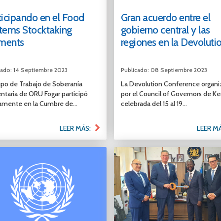
ticipando en el Food
Gran acuerdo entre el
tems Stocktaking
gobierno central y las
ments
regiones en la Devolution
cado: 14 Septiembre 2023
Publicado: 08 Septiembre 2023
upo de Trabajo de Soberanía
La Devolution Conference organi
ntaria de ORU Fogar participó
por el Council of Governors de Ke
amente en la Cumbre de...
celebrada del 15 al 19...
LEER MÁS:
LEER M