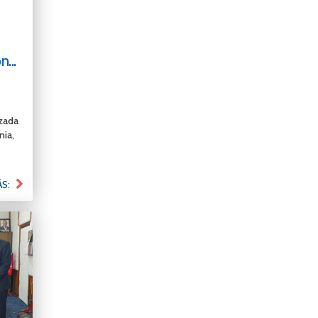
...
zada
nia,
ÁS: