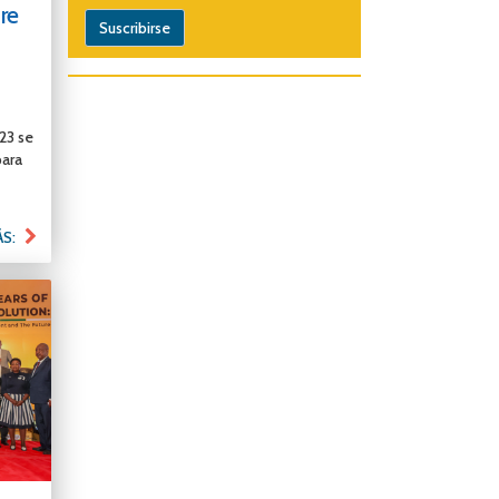
re
23 se
para
ÁS: