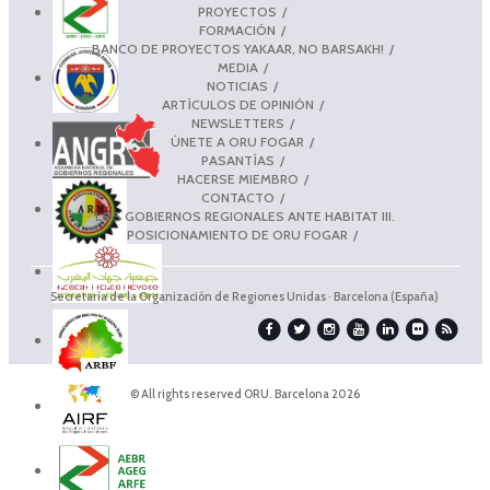
PROYECTOS
FORMACIÓN
BANCO DE PROYECTOS YAKAAR, NO BARSAKH!
MEDIA
NOTICIAS
ARTÍCULOS DE OPINIÓN
NEWSLETTERS
ÚNETE A ORU FOGAR
PASANTÍAS
HACERSE MIEMBRO
CONTACTO
LOS GOBIERNOS REGIONALES ANTE HABITAT III.
POSICIONAMIENTO DE ORU FOGAR
Secretaría de la Organización de Regiones Unidas · Barcelona (España)
© All rights reserved ORU. Barcelona 2026