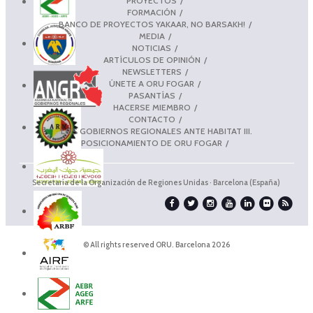
PROYECTOS
FORMACIÓN
BANCO DE PROYECTOS YAKAAR, NO BARSAKH!
MEDIA
NOTICIAS
ARTÍCULOS DE OPINIÓN
NEWSLETTERS
ÚNETE A ORU FOGAR
PASANTÍAS
HACERSE MIEMBRO
CONTACTO
LOS GOBIERNOS REGIONALES ANTE HABITAT III.
POSICIONAMIENTO DE ORU FOGAR
Secretaría de la Organización de Regiones Unidas · Barcelona (España)
© All rights reserved ORU. Barcelona 2026