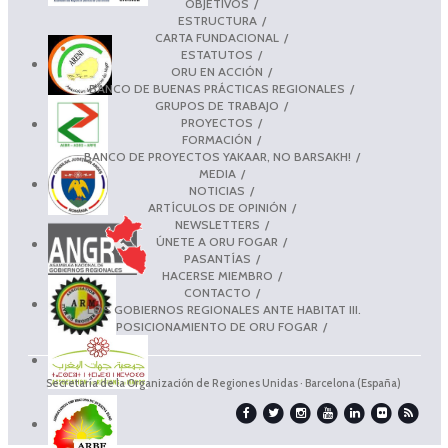
OBJETIVOS
ESTRUCTURA
CARTA FUNDACIONAL
ESTATUTOS
ORU EN ACCIÓN
BANCO DE BUENAS PRÁCTICAS REGIONALES
GRUPOS DE TRABAJO
PROYECTOS
FORMACIÓN
BANCO DE PROYECTOS YAKAAR, NO BARSAKH!
MEDIA
NOTICIAS
ARTÍCULOS DE OPINIÓN
NEWSLETTERS
ÚNETE A ORU FOGAR
PASANTÍAS
HACERSE MIEMBRO
CONTACTO
LOS GOBIERNOS REGIONALES ANTE HABITAT III.
POSICIONAMIENTO DE ORU FOGAR
Secretaría de la Organización de Regiones Unidas · Barcelona (España)