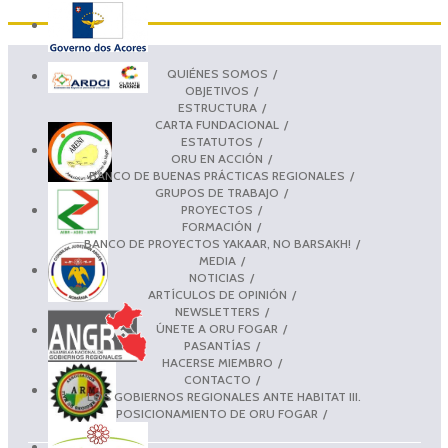
QUIÉNES SOMOS
OBJETIVOS
ESTRUCTURA
CARTA FUNDACIONAL
ESTATUTOS
ORU EN ACCIÓN
BANCO DE BUENAS PRÁCTICAS REGIONALES
GRUPOS DE TRABAJO
PROYECTOS
FORMACIÓN
BANCO DE PROYECTOS YAKAAR, NO BARSAKH!
MEDIA
NOTICIAS
ARTÍCULOS DE OPINIÓN
NEWSLETTERS
ÚNETE A ORU FOGAR
PASANTÍAS
HACERSE MIEMBRO
CONTACTO
LOS GOBIERNOS REGIONALES ANTE HABITAT III.
POSICIONAMIENTO DE ORU FOGAR