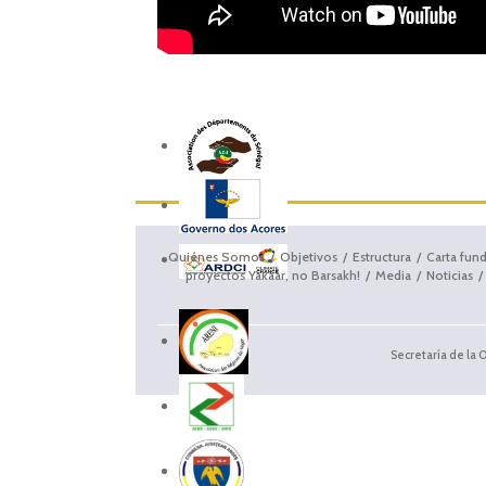
Quiénes Somos
Objetivos
Estructura
Carta fun
proyectos Yakaar, no Barsakh!
Media
Noticias
Secretaría de la 