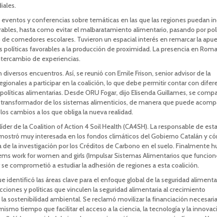
iales.
 eventos y conferencias sobre temáticas en las que las regiones puedan inc
bles, hasta como evitar el malbaratamiento alimentario, pasando por polí
de comedores escolares. Tuvieron un espacial interés en remarcar la apue
as políticas favorables a la producción de proximidad. La presencia en Roma
ntercambio de experiencias.
iversos encuentros. Así, se reunió con Emile Frison, senior advisor de la
egionales a participar en la coalición, lo que debe permitir contar con difer
olíticas alimentarias. Desde ORU Fogar, dijo Elisenda Guillames, se comp
l transformador de los sistemas alimenticios, de manera que puede acomp
los cambios a los que obliga la nueva realidad.
íder de la Coalition of Action 4 Soil Health (CA4SH). La responsable de est
se mostró muy interesada en los fondos climáticos del Gobierno Catalán y 
 de la investigación por los Créditos de Carbono en el suelo. Finalmente 
ems work for women and girls (Impulsar Sistemas Alimentarios que funcio
 se comprometió a estudiar la adhesión de regiones a esta coalición.
identificó las áreas clave para el enfoque global de la seguridad alimentar
cciones y políticas que vinculen la seguridad alimentaria al crecimiento
la sostenibilidad ambiental. Se reclamó movilizar la financiación necesaria
mismo tiempo que facilitar el acceso a la ciencia, la tecnología y la innova