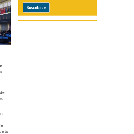
re
a
 de
no
ún
de
de la