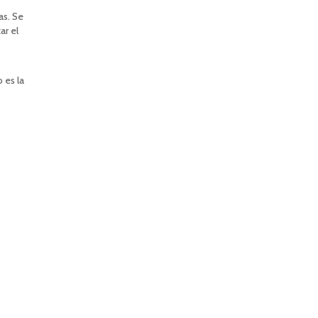
as. Se
ar el
 es la