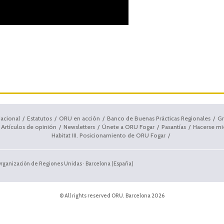
dacional
Estatutos
ORU en acción
Banco de Buenas Prácticas Regionales
Gr
Artículos de opinión
Newsletters
Únete a ORU Fogar
Pasantías
Hacerse m
Habitat III. Posicionamiento de ORU Fogar
Organización de Regiones Unidas · Barcelona (España)
© All rights reserved ORU. Barcelona 2026