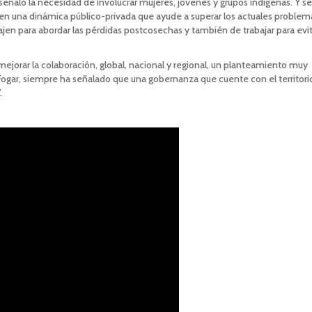
 señaló la necesidad de involucrar mujeres, jóvenes y grupos indígenas. Y se
en una dinámica público-privada que ayude a superar los actuales problem
jen para abordar las pérdidas postcosechas y también de trabajar para evit
jorar la colaboración, global, nacional y regional, un planteamiento muy
Fogar, siempre ha señalado que una gobernanza que cuente con el territorio
.