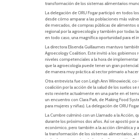
transformación de los sistemas alimentarios mund
La delegación de ORU Fogar participó en todos los
desde cómo amparar a las poblaciones más vulnera
de mercados, de compras públicas de alimentos o 
regional por la agroecología y también por todas l
en todo caso, una magnífica oportunidad para el i
La directora Elisenda Guillaumes mantuvo también d
Agroecology Coalition. Este invitó a los gobiernos r
niveles competenciales a la hora de implementar p
que la agroecología puede tener un gran potencia
de manera muy práctica al sector primario a hacer 
Otra entrevista fue con Leigh Ann Winowiecki, co-l
coalición por la acción de la salud de los suelos 
esto revierte actualmente en una parte en el tema
un encuentro con Clara Park, de Making Food Syst
para mujeres y niñas). La delegación de ORU Fogar
La Cumbre culminó con un Llamado a la Acción, que 
durante los próximos dos años. Así se apostó por a
económico, pero también a la acción climática y a 
la transformación de los sistemas alimentarios, al 