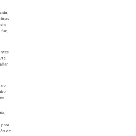
idir,
ticas
sta
 fue,
entes
arte
añar
a
cómo
hubo
nen
ia,
 para
ción de