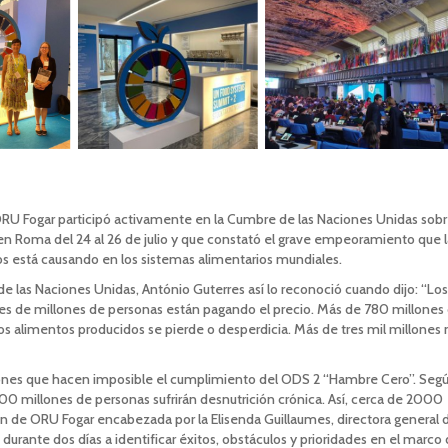
ORU Fogar participó activamente en la Cumbre de las Naciones Unidas sob
en Roma del 24 al 26 de julio y que constató el grave empeoramiento que l
cios está causando en los sistemas alimentarios mundiales.
 de las Naciones Unidas, António Guterres así lo reconoció cuando dijo: “Los
les de millones de personas están pagando el precio. Más de 780 millones
os alimentos producidos se pierde o desperdicia. Más de tres mil millones 
ones que hacen imposible el cumplimiento del ODS 2 “Hambre Cero”. Seg
millones de personas sufrirán desnutrición crónica. Así, cerca de 2000
ción de ORU Fogar encabezada por la Elisenda Guillaumes, directora general 
durante dos días a identificar éxitos, obstáculos y prioridades en el marco 