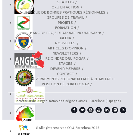
STATUTS
ORU EN ACTION
BANQUE DE BONNES PRATIQUES RÉGIONALES
GROUPES DE TRAVAIL
PROJETS
FORMATION
BANC DE PROJETS YAKAAR, NO BARSAKH!
MÉDIA
NOUVELLES
ARTICLES D’OPINION
NEWSLETTERS
REJOINDRE ORU FOGAR
STAGES
DEVENIR MEMBRE
CONTACT
LES GOUVERNEMENTS RÉGIONAUX FACE À L’HABITAT III.
POSITION DE L’ORU FOGAR
Secrétariat de l'Organisation des Régions Unies · Barcelone (Espagne)
© All rights reserved ORU. Barcelona 2026