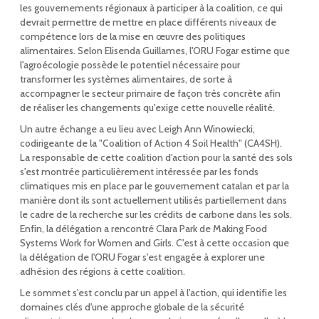
les gouvernements régionaux à participer à la coalition, ce qui
devrait permettre de mettre en place différents niveaux de
compétence lors de la mise en œuvre des politiques
alimentaires. Selon Elisenda Guillames, l'ORU Fogar estime que
l'agroécologie possède le potentiel nécessaire pour
transformer les systèmes alimentaires, de sorte à
accompagner le secteur primaire de façon très concrète afin
de réaliser les changements qu'exige cette nouvelle réalité.
Un autre échange a eu lieu avec Leigh Ann Winowiecki,
codirigeante de la "Coalition of Action 4 Soil Health" (CA4SH).
La responsable de cette coalition d'action pour la santé des sols
s'est montrée particulièrement intéressée par les fonds
climatiques mis en place par le gouvernement catalan et par la
manière dont ils sont actuellement utilisés partiellement dans
le cadre de la recherche sur les crédits de carbone dans les sols.
Enfin, la délégation a rencontré Clara Park de Making Food
Systems Work for Women and Girls. C'est à cette occasion que
la délégation de l'ORU Fogar s'est engagée à explorer une
adhésion des régions à cette coalition.
Le sommet s'est conclu par un appel à l'action, qui identifie les
domaines clés d'une approche globale de la sécurité