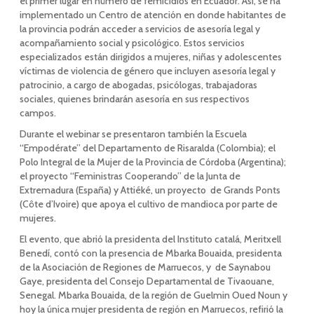
el primer lugar en número de femicidios en Ecuador. Así, se ha
implementado un Centro de atención en donde habitantes de
la provincia podrán acceder a servicios de asesoría legal y
acompañamiento social y psicológico. Estos servicios
especializados están dirigidos a mujeres, niñas y adolescentes
víctimas de violencia de género que incluyen asesoría legal y
patrocinio, a cargo de abogadas, psicólogas, trabajadoras
sociales, quienes brindarán asesoría en sus respectivos
campos.
Durante el webinar se presentaron también la Escuela
“Empodérate” del Departamento de Risaralda (Colombia); el
Polo Integral de la Mujer de la Provincia de Córdoba (Argentina);
el proyecto “Feministras Cooperando” de la Junta de
Extremadura (España) y Attiéké, un proyecto de Grands Ponts
(Côte d’Ivoire) que apoya el cultivo de mandioca por parte de
mujeres.
El evento, que abrió la presidenta del Instituto catalá, Meritxell
Benedí, contó con la presencia de Mbarka Bouaida, presidenta
de la Asociación de Regiones de Marruecos, y de Saynabou
Gaye, presidenta del Consejo Departamental de Tivaouane,
Senegal. Mbarka Bouaida, de la región de Guelmin Oued Noun y
hoy la única mujer presidenta de región en Marruecos, refirió la