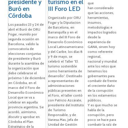
presidente y
turismo en el
que
Buró en
III Foro LED
han considerado
que las acciones,
Córdoba
Organizado por ORU
herramientas,
Fogar y la Diputacion
insumos,
Los pasados 23 y 24 de
de Barcelona, en
metodologías e
abril el Buró de ORU
Barranquilla y en el
impactos logrados
Fogar, reunido por
marco del III Foro de
desde la
segunda ocasión en
Desarrolo Económico
experiencia de
Barcelona, valido la
Local Latinoamericano
GANA, sirven hoy
convocatoria de
y del Caribe, los días 8
como referente
elecciones conjuntas
y 9 de mayo, se
regional,
de presidente y Buró
celebró el Taller "El
nacional y mundial
durante la asamblea de
turismo sostenible
ante los retos que
la organización que
como herramienta de
tenemos los
debe celebrarse el
desarrollo". Destinado
gobernantes para
próximo 1 de diciembre
a representantes de
combatir de frente
en Córdoba, en el
administraciones
el creciente daño
marco del V Foro de
públicas presentes en
de la corrupción
Desarrollo Económico
el Foro, el taller contó
en los estamentos
Local que se va a
con Patricio Azcárate,
públicos.
celebrar en aquella
presidente del Instituto
Y es que mucho se
provincia argentina. Se
de Turismo
habla de la
acordó, asimismo,
Responsable, y de
corrupción, pero
discutir y aprobar en
Vanesa Mas, jefa de
poco se hace para
Córdoba el Plan
Unidad de Gestión
combatir la raíz de
Estratégico de la