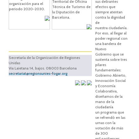
Territorial de Oficina
sus delirantes
organización para el
Técnica de Turismo de
efectos que
periodo 2020-2030.
la Diputación de
siempre atentan
Barcelona.
contra la dignidad
de
nuestra ciudadanía.
Por eso, al llegar al
poder regional con
una bandera de
Nuevo
Gobierno que se
Secretaría de la Organización de Regiones
sustenta sobre tres
Unidas
pilares
Via Laietana 14, bajos. 08003 Barcelona
fundamentales:
secretariat@regionsunies-fogar.org
Gobierno Abierto,
Innovación Social
y Economía
Colaborativa,
diseñamos de la
mano de la
ciudadanía
un programa que
se refrendó en las
urnas con la
votación de más
de 300
mil nariñenses...