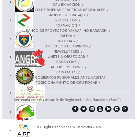
ORU EN ACCIÓN
BANCO DE BUENAS PRÁCTICAS REGIONALES
GRUPOS DE TRABAJO
PROYECTOS
FORMACIÓN
BANCO DE PROYECTOS YAKAAR, NO BARSAKH!
MEDIA
NOTICIAS
ARTÍCULOS DE OPINIÓN
NEWSLETTERS
ÚNETE A ORU FOGAR
PASANTÍAS
HACERSE MIEMBRO
CONTACTO
LOS GOBIERNOS REGIONALES ANTE HABITAT III.
POSICIONAMIENTO DE ORU FOGAR
Secretaría de la Organización de Regiones Unidas · Barcelona (España)
© All rights reserved ORU. Barcelona 2026