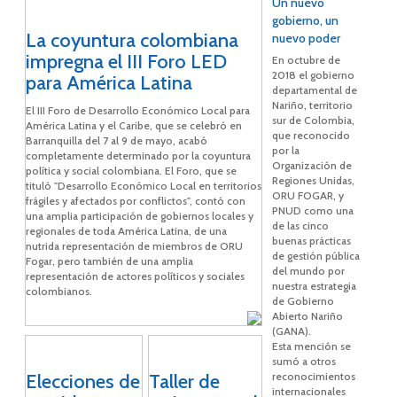
Un nuevo
gobierno, un
La coyuntura colombiana
nuevo poder
impregna el III Foro LED
En octubre de
2018 el gobierno
para América Latina
departamental de
Nariño, territorio
El III Foro de Desarrollo Económico Local para
sur de Colombia,
América Latina y el Caribe, que se celebró en
que reconocido
Barranquilla del 7 al 9 de mayo, acabó
por la
completamente determinado por la coyuntura
Organización de
política y social colombiana. El Foro, que se
Regiones Unidas,
tituló "Desarrollo Económico Local en territorios
ORU FOGAR, y
frágiles y afectados por conflictos", contó con
PNUD como una
una amplia participación de gobiernos locales y
de las cinco
regionales de toda América Latina, de una
buenas prácticas
nutrida representación de miembros de ORU
de gestión pública
Fogar, pero también de una amplia
del mundo por
representación de actores políticos y sociales
nuestra estrategia
colombianos.
de Gobierno
Abierto Nariño
(GANA).
Esta mención se
sumó a otros
Elecciones de
Taller de
reconocimientos
internacionales