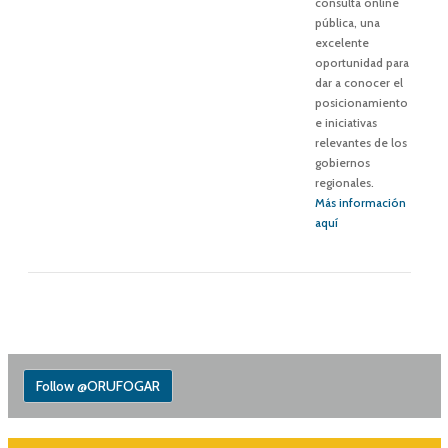
consulta online
pública, una
excelente
oportunidad para
dar a conocer el
posicionamiento
e iniciativas
relevantes de los
gobiernos
regionales.
Más información
aquí
Follow @ORUFOGAR