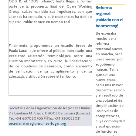
ODS 11, el “ODS urbano”, hasta llegar a formar
parte de la propuesta final del Open Working
Reforma
Group: cuáles han sido sus impulsores, con qué
regional:
alianzas ha contado, y qué resistencias ha debido
¡cuidado con el
superar. Public choice en tiempo real.
boomerang!
Se esperaba
mucho de la
reforma
Finalmente, proponemos un estudio breve de
territorial puesta
Paula Lucci
, que ofrece al público interesado una
en marcha, hace
excelente aclaración terminológica sobre una
unos meses, por
cuestión importante y en curso: la “localización”
el gobierno
de los objetivos de desarrollo, como elemento
francés. Tenía
de verificación de su cumplimiento y de su
que ser una
adecuada distribución sobre el territorio.
nueva etapa
hacia una mayor
descentralización
y el resultado de
una voluntad de
simplificación de
Secretaría de la Organización de Regiones Unidas ·
los niveles de
Via Laietana 14, bajos. 08003 Barcelona (España).
competencias,
Tel: +34 607050705 Fax: +34 930025021
cuya complejidad
secretariat@regionsunies-fogar.org
y yuxtaposición
de funciones