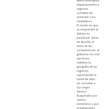
entre municipios,
departamentos y
regiones
costaban de
entender a los
ciudadanos.
El modo en que
se emprendió el
debate es
paradoxal. Antes
de abordar el
tema de las
competencias, el
gobierno vio más
oportuno
redefinir la
geografía de las
regiones,
suprimiendo la
mitad de ellas…
sin consultar a
sus cargos
electos.
Acaparados por
ciertos
ministerios y por
el parlamento,