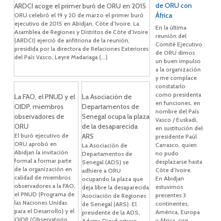
de ORU con
ARDCI acoge el primer buró de ORU en 2015
África
ORU celebró el 19 y 20 de marzo el primer buró
ejecutivo de 2015 en Abidjan, Côte d’Ivoire. La
En la última
Asamblea de Regiones y Distritos de Côte d’Ivoire
reunión del
(ARDCI) ejerció de anfitriona de la reunión,
Comité Ejecutivo
presidida por la directora de Relaciones Exteriores
de ORU dimos
del País Vasco, Leyre Madariaga (...)
un buen impulso
a la organización
y me complace
constatarlo
como presidenta
La FAO, el PNUD y el
La Asociación de
en funciones, en
OIDP, miembros
Departamentos de
nombre del País
observadores de
Senegal ocupa la plaza
Vasco / Euskadi,
ORU
de la desaparecida
en sustitución del
El buró ejecutivo de
ARS
presidente Paúl
ORU aprobó en
Carrasco, quien
La Asociación de
Abidjan la invitación
no pudo
Departamentos de
formal a formar parte
desplazarse hasta
Senegal (ADS) se
de la organización en
Côte d’Ivoire.
adhiere a ORU
calidad de miembros
En Abidjan
ocupando la plaza que
observadores a la FAO,
estuvimos
deja libre la desaparecida
el PNUD (Programa de
presentes 3
Asociación de Regiones
las Naciones Unidas
continentes,
de Senegal (ARS). El
para el Desarrollo) y el
América, Europa
presidente de la ADS,
OIDP (Observatorio
y África, con
Adama Diouf,estuvo