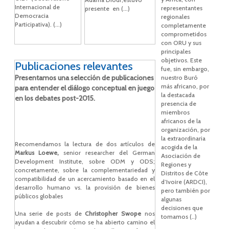
Internacional de
representantes
presente en (...)
Democracia
regionales
Participativa). (...)
completamente
comprometidos
con ORU y sus
principales
objetivos. Este
Publicaciones relevantes
fue, sin embargo,
Presentamos una selección de publicaciones
nuestro Buró
más africano, por
para entender el diálogo conceptual en juego
la destacada
en los debates post-2015.
presencia de
miembros
africanos de la
organización, por
la extraordinaria
Recomendamos la lectura de dos artículos de
acogida de la
Markus Loewe,
senior researcher del German
Asociación de
Development Institute, sobre ODM y ODS;
Regiones y
concretamente, sobre la complementariedad y
Distritos de Côte
compatibilidad de un acercamiento basado en el
d’Ivoire (ARDCI),
desarrollo humano vs. la provisión de bienes
pero también por
públicos globales
algunas
decisiones que
Una serie de posts de
Christopher Swope
nos
tomamos (..)
ayudan a descubrir cómo se ha abierto camino el