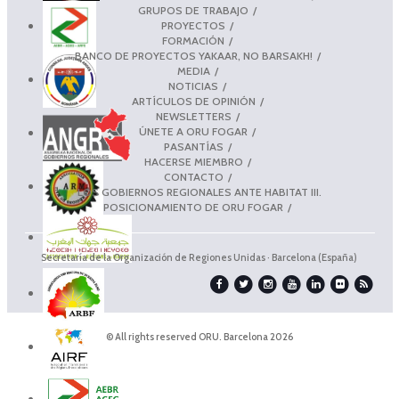
GRUPOS DE TRABAJO
PROYECTOS
FORMACIÓN
BANCO DE PROYECTOS YAKAAR, NO BARSAKH!
MEDIA
NOTICIAS
ARTÍCULOS DE OPINIÓN
NEWSLETTERS
ÚNETE A ORU FOGAR
PASANTÍAS
HACERSE MIEMBRO
CONTACTO
LOS GOBIERNOS REGIONALES ANTE HABITAT III.
POSICIONAMIENTO DE ORU FOGAR
Secretaría de la Organización de Regiones Unidas · Barcelona (España)
© All rights reserved ORU. Barcelona 2026