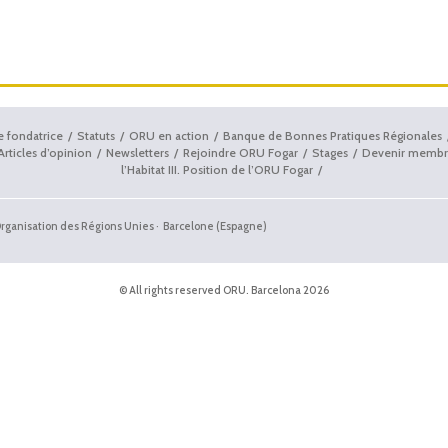
e fondatrice
Statuts
ORU en action
Banque de Bonnes Pratiques Régionales
Articles d’opinion
Newsletters
Rejoindre ORU Fogar
Stages
Devenir membr
l’Habitat III. Position de l’ORU Fogar
'Organisation des Régions Unies · Barcelone (Espagne)
© All rights reserved ORU. Barcelona 2026