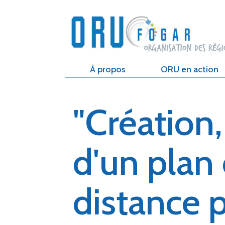
À propos
ORU en action
"Création
d'un pla
distance p