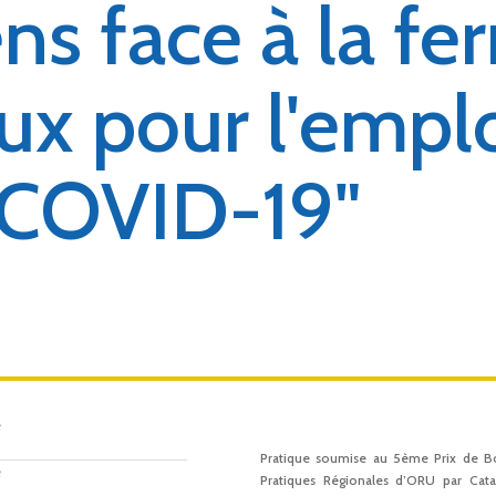
ns face à la f
ux pour l'empl
 COVID-19"
e
Pratique soumise au 5ème Prix de B
e
Pratiques Régionales d’ORU par Cat