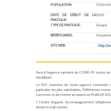
POPULATION:
7.700.0
DATE DE DÉBUT DE LA
2020
PRATIQUE:
TYPE DE PRATIQUE:
Groupe
BÉNÉFICIAIRES:
Citoyenn
SITE WEB:
h
ttp://w
Face à l'urgence sanitaire du COVID-19, toutes le
travailleurs.
Le SOC examine de toute urgence comment mainte
particulier les plus vulnérables. Différentes mesur
concevoir et de mettre en œuvre un PLAN DE SOUT
1. Centre d'appels. Accompagnement téléphoni
distance (call center).