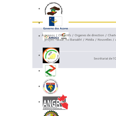
À propos
Objectifs
Organes de direction
Chart
projets Yakaar, no Barsakh!
Média
Nouvelles
Secrétariat de l