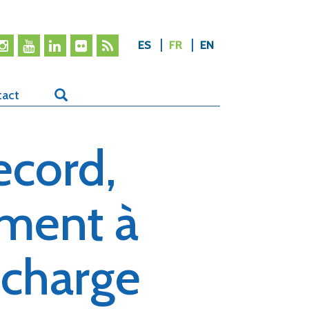
ES
FR
EN
tact
ecord,
ment à
 charge