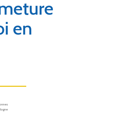
ermeture
oi en
onnes
alogne