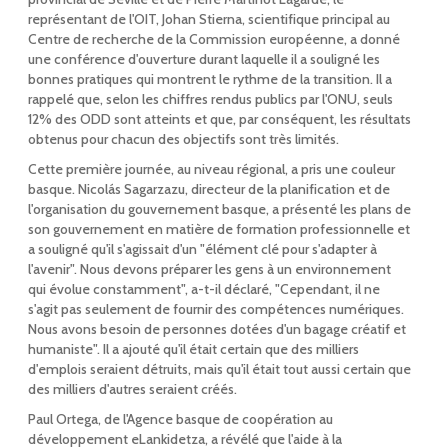
représentant de l'OIT, Johan Stierna, scientifique principal au
Centre de recherche de la Commission européenne, a donné
une conférence d'ouverture durant laquelle il a souligné les
bonnes pratiques qui montrent le rythme de la transition. Il a
rappelé que, selon les chiffres rendus publics par l'ONU, seuls
12% des ODD sont atteints et que, par conséquent, les résultats
obtenus pour chacun des objectifs sont très limités.
Cette première journée, au niveau régional, a pris une couleur
basque. Nicolás Sagarzazu, directeur de la planification et de
l'organisation du gouvernement basque, a présenté les plans de
son gouvernement en matière de formation professionnelle et
a souligné qu'il s'agissait d'un "élément clé pour s'adapter à
l'avenir". Nous devons préparer les gens à un environnement
qui évolue constamment", a-t-il déclaré, "Cependant, il ne
s'agit pas seulement de fournir des compétences numériques.
Nous avons besoin de personnes dotées d'un bagage créatif et
humaniste". Il a ajouté qu'il était certain que des milliers
d'emplois seraient détruits, mais qu'il était tout aussi certain que
des milliers d'autres seraient créés.
Paul Ortega, de l'Agence basque de coopération au
développement eLankidetza, a révélé que l'aide à la