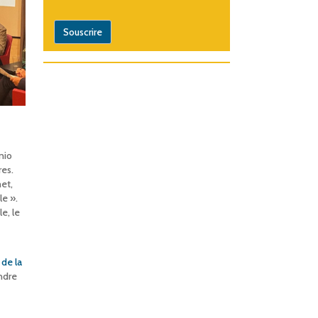
nio
res.
et,
le ».
e, le
de la
ndre