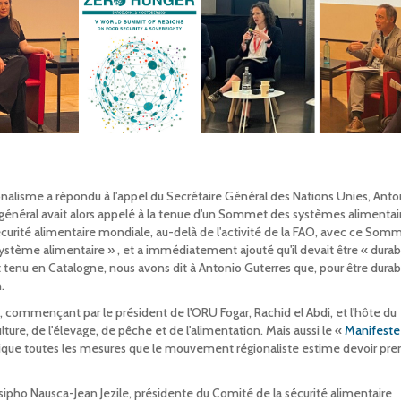
alisme a répondu à l'appel du Secrétaire Général des Nations Unies, Anto
général avait alors appelé à la tenue d'un Sommet des systèmes alimentai
curité alimentaire mondiale, au-delà de l'activité de la FAO, avec ce Somm
stème alimentaire » , et a immédiatement ajouté qu'il devait être « durab
tenu en Catalogne, nous avons dit à Antonio Guterres que, pour être durabl
n.
e, commençant par le président de l'ORU Fogar, Rachid el Abdi, et l'hôte du
ture, de l'élevage, de pêche et de l'alimentation. Mais aussi le «
Manifeste 
ique toutes les mesures que le mouvement régionaliste estime devoir pre
pho Nausca-Jean Jezile, présidente du Comité de la sécurité alimentaire