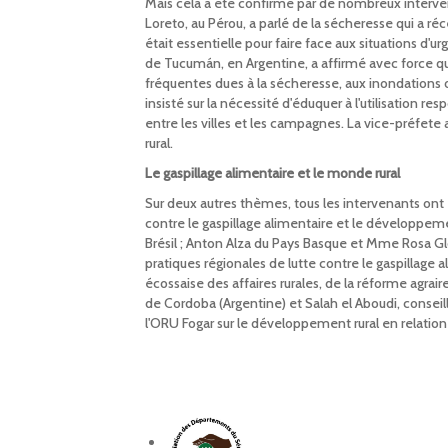
Mais cela a été confirmé par de nombreux interve
Loreto, au Pérou, a parlé de la sécheresse qui a r
était essentielle pour faire face aux situations d
de Tucumán, en Argentine, a affirmé avec force que 
fréquentes dues à la sécheresse, aux inondations o
insisté sur la nécessité d'éduquer à l'utilisation re
entre les villes et les campagnes. La vice-préfe
rural.
Le gaspillage alimentaire et le monde rural
Sur deux autres thèmes, tous les intervenants ont é
contre le gaspillage alimentaire et le développemen
Brésil ; Anton Alza du Pays Basque et Mme Rosa G
pratiques régionales de lutte contre le gaspillage 
écossaise des affaires rurales, de la réforme agrai
de Cordoba (Argentine) et Salah el Aboudi, conseill
l'ORU Fogar sur le développement rural en relation