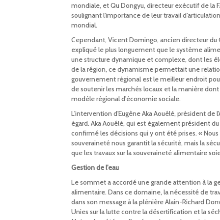
mondiale, et Qu Dongyu, directeur exécutif de la FA
soulignant l'importance de leur travail d'articulati
mondial.
Cependant, Vicent Domingo, ancien directeur du C
expliqué le plus longuement que le système alimenta
une structure dynamique et complexe, dont les élém
de la région, ce dynamisme permettait une relation 
gouvernement régional est le meilleur endroit pour qu
de soutenir les marchés locaux et la manière dont
modèle régional d'économie sociale.
L'intervention d'Eugène Aka Aouélé, président de l'A
égard. Aka Aouélé, qui est également président du
confirmé les décisions qui y ont été prises. « Nous 
souveraineté nous garantit la sécurité, mais la sécur
que les travaux sur la souveraineté alimentaire so
Gestion de l'eau
Le sommet a accordé une grande attention à la ges
alimentaire. Dans ce domaine, la nécessité de trav
dans son message à la plénière Alain-Richard Donw
Unies sur la lutte contre la désertification et la s