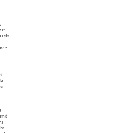
a
est
u sein
ance
et
la
our
t
rimé
ns
re.