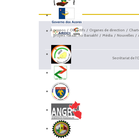
À propos
Objectifs
Organes de direction
Chart
projets Yakaar, no Barsakh!
Média
Nouvelles
Secrétariat de l