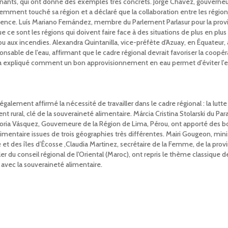
nants, qui ont donné des exemples très concrets. Jorge Chávez, gouverneu
écemment touché sa région et a déclaré que la collaboration entre les région
'urgence. Luís Mariano Fernández, membre du Parlement Parlasur pour la prov
ce sont les régions qui doivent faire face à des situations de plus en plus
u aux incendies. Alexandra Quintanilla, vice-préfète d'Azuay, en Équateur, 
sponsable de l'eau, affirmant que le cadre régional devrait favoriser la coopé
te a expliqué comment un bon approvisionnement en eau permet d'éviter l'
galement affirmé la nécessité de travailler dans le cadre régional : la lutte
t rural, clé de la souveraineté alimentaire. Márcia Cristina Stolarski du Par
loria Vásquez, Gouverneure de la Région de Lima, Pérou, ont apporté des 
alimentaire issues de trois géographies très différentes. Mairi Gougeon, mini
re et des îles d’Écosse ,Claudia Martinez, secrétaire de la Femme, de la prov
er du conseil régional de l'Oriental (Maroc), ont repris le thème classique d
 avec la souveraineté alimentaire.