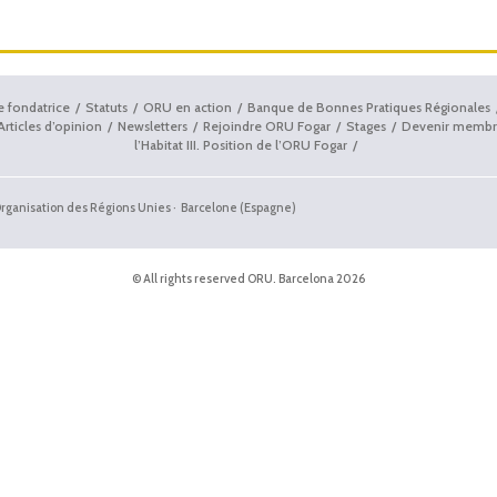
e fondatrice
Statuts
ORU en action
Banque de Bonnes Pratiques Régionales
Articles d’opinion
Newsletters
Rejoindre ORU Fogar
Stages
Devenir membr
l’Habitat III. Position de l’ORU Fogar
'Organisation des Régions Unies · Barcelone (Espagne)
© All rights reserved ORU. Barcelona 2026