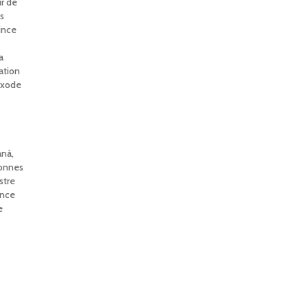
r de
s
ince
a
ration
exode
aná,
bonnes
stre
ince
e