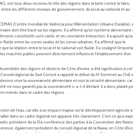
O, ont tous deux reconnu le rôle des régions dans la lutte contre la faim,
on entre les différents niveaux de gouvernement, du local au national et au
EMAS (Centre mondial de València pour l'Alimentation Urbaine Durable), 
ire doit être basé sur les régions. Il a affirmé qu'un système alimentaire 
ents constitutifs sont variés et en constante interaction. Il a ajouté qu'a
fluide entre les zones rurales et les zones urbaines. Il a affirmé que le
e la relation entre le local et le national soit fluide. Il a souligné l'import
 les marchés publics peuvent directement influencer l'établissement d'un
ssemblée des régions et districts de Côte d'Ivoire, a été significative à cet
 Conseil régional du Sud Comoé a rappelé le débat du IV Sommet au Chili 
devons viser la souveraineté alimentaire et non la sécurité alimentaire, car 
ité ne nous garantit pas la souveraineté », a-t-il déclaré. Il a donc plaidé p
ient menés dans le cadre des régions.
tion de l'eau, car elle a un impact majeur sur le développement agricole e
ailler dans un cadre régional est apparue très clairement. C'est ce qu'a exp
ahi, président de la 15e conférence des parties à la Convention des Natio
écheresse, également président du conseil régional de la Nawa, en Côte d'Ivoi