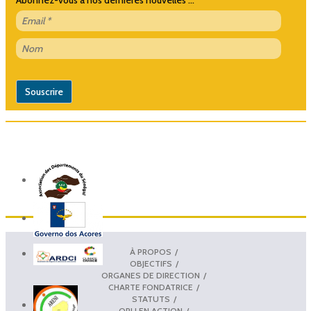
Abonnez-vous à nos dernières nouvelles ...
À PROPOS
OBJECTIFS
ORGANES DE DIRECTION
CHARTE FONDATRICE
STATUTS
ORU EN ACTION