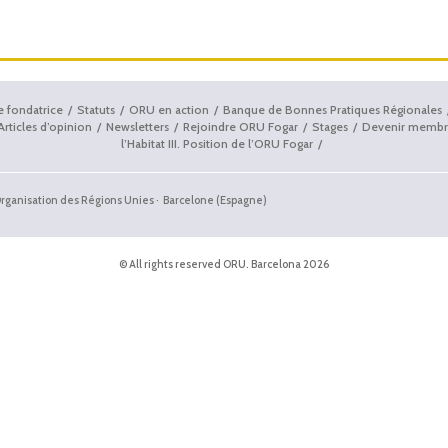
e fondatrice
Statuts
ORU en action
Banque de Bonnes Pratiques Régionales
Articles d’opinion
Newsletters
Rejoindre ORU Fogar
Stages
Devenir membr
l’Habitat III. Position de l’ORU Fogar
'Organisation des Régions Unies · Barcelone (Espagne)
© All rights reserved ORU. Barcelona 2026