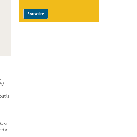
,
s)
utils
ture
nd a