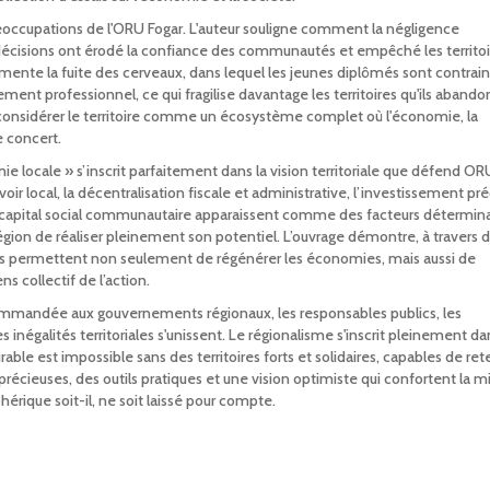
préoccupations de l'ORU Fogar. L'auteur souligne comment la négligence
s décisions ont érodé la confiance des communautés et empêché les territoi
ente la fuite des cerveaux, dans lequel les jeunes diplômés sont contrain
ement professionnel, ce qui fragilise davantage les territoires qu'ils aband
 considérer le territoire comme un écosystème complet où l'économie, la
e concert.
ie locale » s’inscrit parfaitement dans la vision territoriale que défend OR
r local, la décentralisation fiscale et administrative, l’investissement pr
u capital social communautaire apparaissent comme des facteurs détermin
égion de réaliser pleinement son potentiel. L’ouvrage démontre, à travers 
les permettent non seulement de régénérer les économies, mais aussi de
 collectif de l’action.
mmandée aux gouvernements régionaux, les responsables publics, les
es inégalités territoriales s'unissent. Le régionalisme s'inscrit pleinement da
ble est impossible sans des territoires forts et solidaires, capables de rete
 précieuses, des outils pratiques et une vision optimiste qui confortent la m
hérique soit-il, ne soit laissé pour compte.