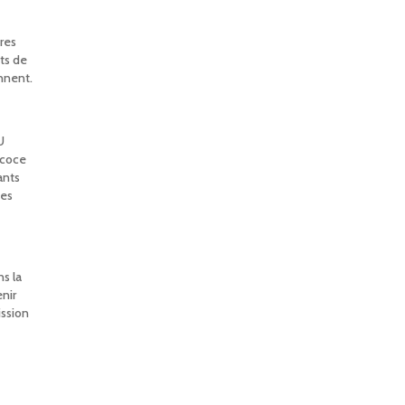
res
ts de
onnent.
U
écoce
ants
des
ns la
nir
ission