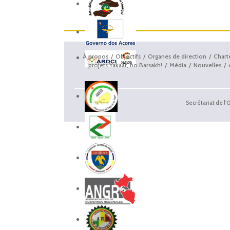
À propos
Objectifs
Organes de direction
Chart
projets Yakaar, no Barsakh!
Média
Nouvelles
Secrétariat de l