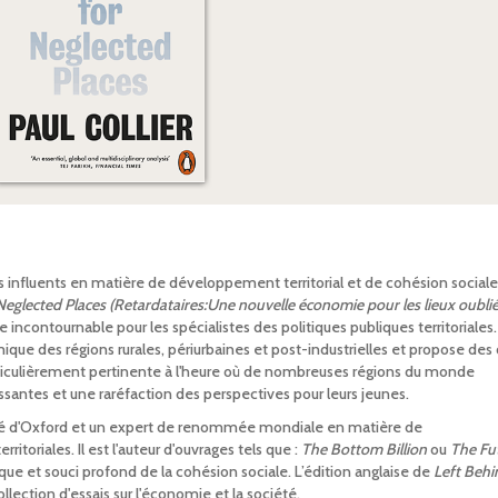
us influents en matière de développement territorial et de cohésion sociale
eglected Places (Retardataires:Une nouvelle économie pour les lieux oublié
contournable pour les spécialistes des politiques publiques territoriales.
que des régions rurales, périurbaines et post-industrielles et propose des o
particulièrement pertinente à l'heure où de nombreuses régions du monde
santes et une raréfaction des perspectives pour leurs jeunes.
rsité d'Oxford et un expert de renommée mondiale en matière de
toriales. Il est l'auteur d'ouvrages tels que :
The Bottom Billion
ou
The Fu
ue et souci profond de la cohésion sociale. L’édition anglaise de
Left Behi
ection d'essais sur l'économie et la société.