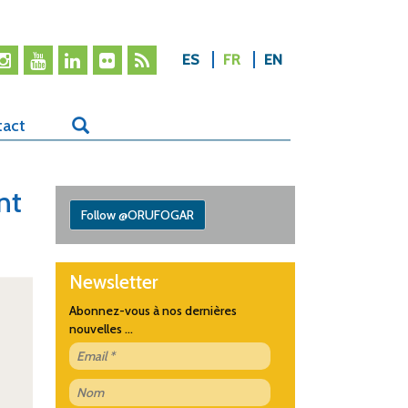
ES
FR
EN
tact
nt
Follow @ORUFOGAR
Newsletter
Abonnez-vous à nos dernières
nouvelles ...