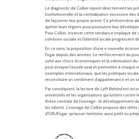
Le diagnostic de Collier rejoint directement les 
institutionnelle et la centralisation excessive de
de façonner leur propre avenir. Ce phénomène alim
quitter leurs régions pour poursuivre leur développ
Pour Collier, inverser cette tendance implique de
cohésion sociale et l'identité locale progressent d
En ce sens, la proposition d’une « nouvelle économ
Fogar depuis des années. Le renforcement du pouvoi
suite aux chocs économiques et la valorisation d
pour enrayer l’exode rural et permettre à chaque r
exemples internationaux, que les politiques loca
reconstruire un sentiment d’appartenance et un sens
Par conséquent, la lecture de
Left Behind
est reco
universités et les organisations qui luttent contre l
thèse centrale de l'ouvrage : le développement dura
les talents. L'ouvrage de Collier propose des idées
d'ORUFogar: qu'aucun territoire, aussi petit ou périp