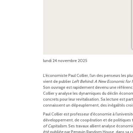
lundi 24 novembre 2025
L'économiste Paul Collier, l'un des penseurs les pl
vient de publier
Left Behind: A New Economic for N
Son ouvrage est rapidement devenu une référence in
Collier y analyse les dynamiques du déclin économi
concrets pour leur revitalisation. Sa lecture est 
connaissent un dépeuplement, des inégalités crois
Paul Collier est professeur d'économie à l'unive
développement, de coopération et de politiques terri
of Capitalism.
Ses travaux allient analyse économiq
été publiée par Penguin Random House, dans sa coll