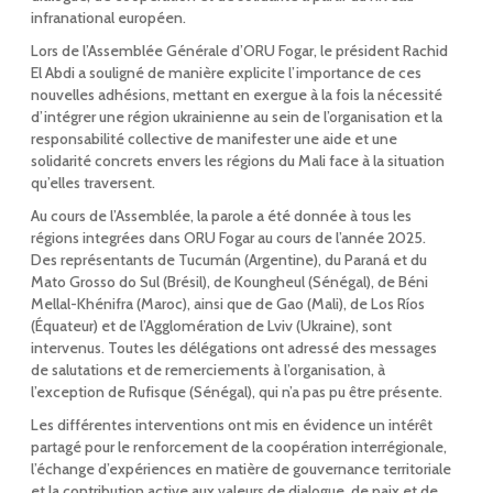
infranational européen.
Lors de l’Assemblée Générale d’ORU Fogar, le président Rachid
El Abdi a souligné de manière explicite l’importance de ces
nouvelles adhésions, mettant en exergue à la fois la nécessité
d’intégrer une région ukrainienne au sein de l’organisation et la
responsabilité collective de manifester une aide et une
solidarité concrets envers les régions du Mali face à la situation
qu’elles traversent.
Au cours de l’Assemblée, la parole a été donnée à tous les
régions integrées dans ORU Fogar au cours de l’année 2025.
Des représentants de Tucumán (Argentine), du Paraná et du
Mato Grosso do Sul (Brésil), de Koungheul (Sénégal), de Béni
Mellal-Khénifra (Maroc), ainsi que de Gao (Mali), de Los Ríos
(Équateur) et de l’Agglomération de Lviv (Ukraine), sont
intervenus. Toutes les délégations ont adressé des messages
de salutations et de remerciements à l’organisation, à
l’exception de Rufisque (Sénégal), qui n’a pas pu être présente.
Les différentes interventions ont mis en évidence un intérêt
partagé pour le renforcement de la coopération interrégionale,
l’échange d’expériences en matière de gouvernance territoriale
et la contribution active aux valeurs de dialogue, de paix et de