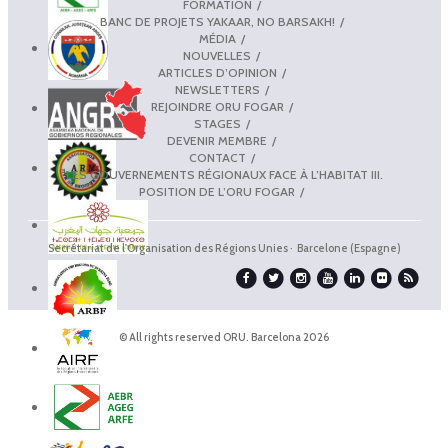
FORMATION
BANC DE PROJETS YAKAAR, NO BARSAKH!
MÉDIA
NOUVELLES
ARTICLES D’OPINION
NEWSLETTERS
REJOINDRE ORU FOGAR
STAGES
DEVENIR MEMBRE
CONTACT
LES GOUVERNEMENTS RÉGIONAUX FACE À L’HABITAT III.
POSITION DE L’ORU FOGAR
Secrétariat de l'Organisation des Régions Unies · Barcelone (Espagne)
© All rights reserved ORU. Barcelona 2026