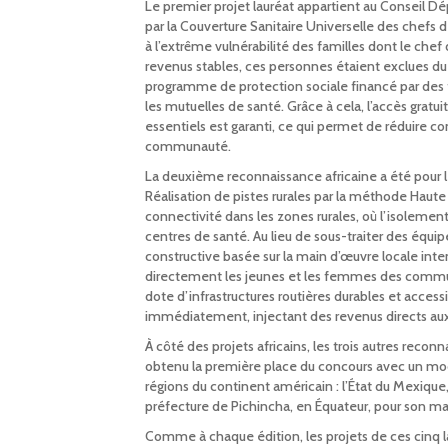
Le premier projet lauréat appartient au Conseil D
par la Couverture Sanitaire Universelle des chefs d
à l’extrême vulnérabilité des familles dont le chef
revenus stables, ces personnes étaient exclues du
programme de protection sociale financé par des
les mutuelles de santé. Grâce à cela, l’accès grat
essentiels est garanti, ce qui permet de réduire c
communauté.
La deuxième reconnaissance africaine a été pour le
Réalisation de pistes rurales par la méthode Haut
connectivité dans les zones rurales, où l’isolemen
centres de santé. Au lieu de sous-traiter des équi
constructive basée sur la main d’œuvre locale in
directement les jeunes et les femmes des communau
dote d’infrastructures routières durables et accessib
immédiatement, injectant des revenus directs aux f
À côté des projets africains, les trois autres recon
obtenu la première place du concours avec un mod
régions du continent américain : l’État du Mexique, p
préfecture de Pichincha, en Équateur, pour son ma
Comme à chaque édition, les projets de ces cinq l