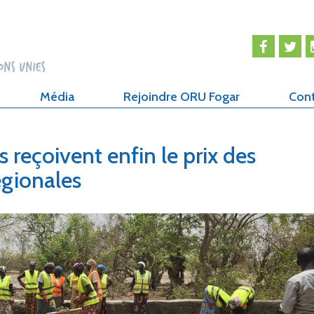
Média
Rejoindre ORU Fogar
Con
 reçoivent enfin le prix des
égionales