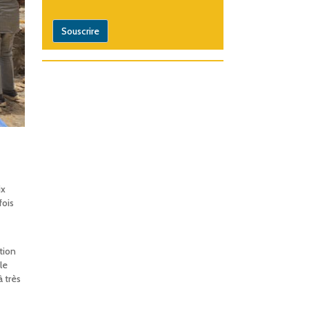
ix
fois
tion
le
à très