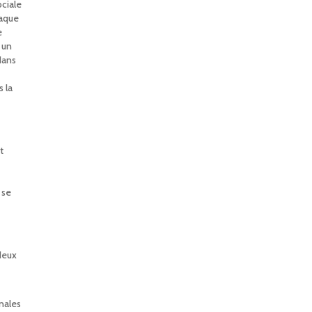
ciale
taque
e
 un
dans
 la
t
 se
deux
nales