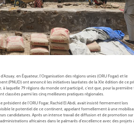
d’Azuay, en Équateur, l’Organisation des régions unies (ORU Fogar) et le
 (PNUD) ont annoncé les initiatives lauréates de la XIe édition de ce pr
 à laquelle 79 régions du monde ont participé, c’est que, pour la première 
sont classées parmi les cinq meilleures pratiques régionales.
e président de l’ORU Fogar, Rachid El Abdi, avait insisté fermement lors
visible le potentiel de ce continent, appelant formellement à une mobilisa
eurs candidatures. Après un intense travail de diffusion et de promotion sur 
eux administrations africaines dans le palmarès d’excellence avec des projets 