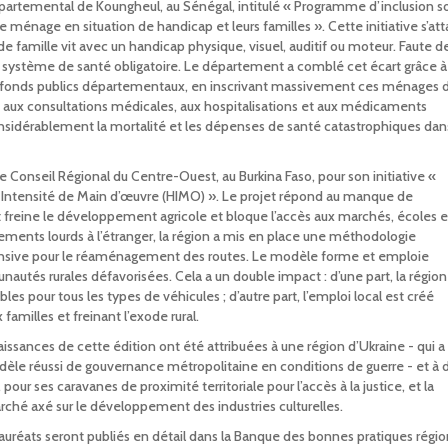
épartemental de Koungheul, au Sénégal, intitulé « Programme d’inclusion so
e ménage en situation de handicap et leurs familles ». Cette initiative s’at
 de famille vit avec un handicap physique, visuel, auditif ou moteur. Faute d
 système de santé obligatoire. Le département a comblé cet écart grâce à
 fonds publics départementaux, en inscrivant massivement ces ménages 
uit aux consultations médicales, aux hospitalisations et aux médicaments
onsidérablement la mortalité et les dépenses de santé catastrophiques dans
 Conseil Régional du Centre-Ouest, au Burkina Faso, pour son initiative «
e Intensité de Main d’œuvre (HIMO) ». Le projet répond au manque de
t freine le développement agricole et bloque l’accès aux marchés, écoles e
pements lourds à l’étranger, la région a mis en place une méthodologie
tensive pour le réaménagement des routes. Le modèle forme et emploie
tés rurales défavorisées. Cela a un double impact : d’une part, la région
les pour tous les types de véhicules ; d’autre part, l’emploi local est créé
amilles et freinant l’exode rural.
naissances de cette édition ont été attribuées à une région d’Ukraine - qui a
èle réussi de gouvernance métropolitaine en conditions de guerre - et à 
our ses caravanes de proximité territoriale pour l’accès à la justice, et la
rché axé sur le développement des industries culturelles.
auréats seront publiés en détail dans la Banque des bonnes pratiques régio