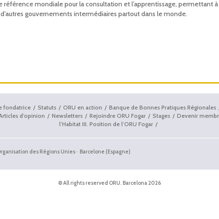
e référence mondiale pour la consultation et l’apprentissage, permettant à
par d’autres gouvernements intermédiaires partout dans le monde.
e fondatrice
Statuts
ORU en action
Banque de Bonnes Pratiques Régionales
Articles d’opinion
Newsletters
Rejoindre ORU Fogar
Stages
Devenir membr
l’Habitat III. Position de l’ORU Fogar
'Organisation des Régions Unies · Barcelone (Espagne)
© All rights reserved ORU. Barcelona 2026