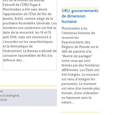
lors de la réunion du Bureau
Exécutif de l’ORU Fogar à
Montevideo a été sans doute
ORU, gouvernements
l’approbation de l’État de Rio de
de dimension
Janeiro, Brésil, comme siège de la
humaine
prochaine Assemblée Générale. Les
membres non seulement ont fixé la
Montevideo a eu
date de la rencontré, les 14 et 15
l’immense honneur de
avril 2016, mais ont commencé à
recevoir les
s’accorder sur les caractéristiques
Représentants des
et la thématique de
Régions du Monde sur le
l’événement. Le Bureau a décidé de
défi de parvenir à la
consacrer l’assemblée de Rio à la
“liberté de partager”
défense des...
entre ceux qui sont
fermés par des frontières
différentes. Les États ont
été intégrés. Le moment
est venu d’intégrer les
personnes. Le moment
est venu d’un monde plus
ies
humain, d’une civilisation
na (Catalogne).
en harmonie avec la
25021
nature.…