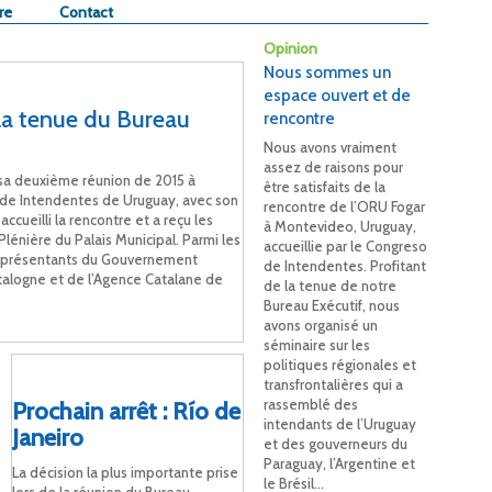
re
Contact
Opinion
Nous sommes un
espace ouvert et de
la tenue du Bureau
rencontre
Nous avons vraiment
assez de raisons pour
 sa deuxième réunion de 2015 à
être satisfaits de la
de Intendentes de Uruguay, avec son
rencontre de l’ORU Fogar
accueilli la rencontre et a reçu les
à Montevideo, Uruguay,
lénière du Palais Municipal. Parmi les
accueillie par le Congreso
représentants du Gouvernement
de Intendentes. Profitant
alogne et de l’Agence Catalane de
de la tenue de notre
Bureau Exécutif, nous
avons organisé un
séminaire sur les
politiques régionales et
transfrontalières qui a
rassemblé des
Prochain arrêt : Río de
intendants de l’Uruguay
Janeiro
et des gouverneurs du
Paraguay, l’Argentine et
La décision la plus importante prise
le Brésil…