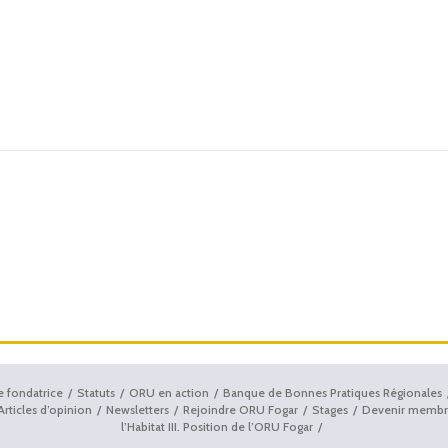
e fondatrice
Statuts
ORU en action
Banque de Bonnes Pratiques Régionales
Articles d’opinion
Newsletters
Rejoindre ORU Fogar
Stages
Devenir membr
l’Habitat III. Position de l’ORU Fogar