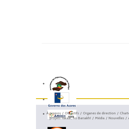
À propos
Objectifs
Organes de direction
Chart
projets Yakaar, no Barsakh!
Média
Nouvelles