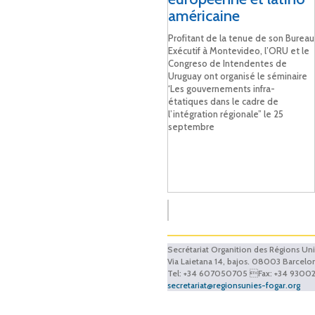
américaine
Profitant de la tenue de son Bureau
Exécutif à Montevideo, l’ORU et le
Congreso de Intendentes de
Uruguay ont organisé le séminaire
‘Les gouvernements infra-
étatiques dans le cadre de
l’intégration régionale” le 25
septembre
Secrétariat Organition des Régions Un
Via Laietana 14, bajos. 08003 Barcelo
Tel: +34 607050705 Fax: +34 9300
secretariat@regionsunies-fogar.org