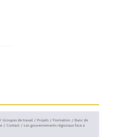
Groupes de travail
Projets
Formation
Banc de
e
Contact
Les gouvernements régionaux face à