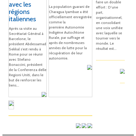
faire un double
avec les
La population guarani de
effort : D’une
régions
Charagua Iyambae a été
part,
officiellement enregistrée
italiennes
organisationnel,
comme la
en consolidant
première Autonomie
une voix unifiée
Après sa visite au
Indigène Autochtone
avec laquelle se
Secrétariat Général à
Rurale, par suffrage et
tourner vers le
Barcelone, le
après de nombreuses
monde. Le
président Abdessamad
années de lutte pour la
résultat est...
Sekkal s’est rendu à
récupération de leur
Rome pour se réunir
autonomie.
avec Stefano
Bonaccini, président
de la Conferenza delle
Regioni Uniti, dans le
but de renforcer les
liens...