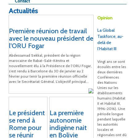
Contact
Actualités
Opinion
Première réunion de travail
La Global
Taskforce, au-
avec le nouveau président de
delà de
l’ORU Fogar
l’Habitat III
Abdessamad Sekkal, président de la région
marocaine de Rabat-Salé-Kénitra et
Vingt ans se sont
nouvellement élu à la Présidence de l’ORU Fogar,
écoulés entre les
s’est rendu à Barcelone du 30 de janvier au 2
deux dernières
février pour tenir la première réunion officielle
Conférences
avec le Secrétariat Général. L’objectif principal...
des Nations
Unies sur les
établissements
humains (Habitat
II et Habitat III,
1996-2016). Une
Le président
La première
période longue
se rend à
autonomie
pendant laquelle
les autorités
Rome pour
indigène nait
locales et
se réunir
en Bolivie
régionales ont dû