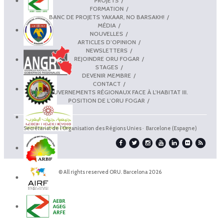
PROJETS
FORMATION
BANC DE PROJETS YAKAAR, NO BARSAKH!
MÉDIA
NOUVELLES
ARTICLES D’OPINION
NEWSLETTERS
REJOINDRE ORU FOGAR
STAGES
DEVENIR MEMBRE
CONTACT
LES GOUVERNEMENTS RÉGIONAUX FACE À L’HABITAT III.
POSITION DE L’ORU FOGAR
Secrétariat de l'Organisation des Régions Unies · Barcelone (Espagne)
© All rights reserved ORU. Barcelona 2026