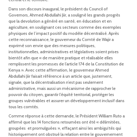
Dans son discours inaugural, le président du Council of
Governors, Ahmed Abdullahi Jiir, a souligné les grands progrès
que la devolution a généré en santé, en éducation et en
agriculture, en soulignant ces secteurs comme des exemples
physiques de l’impact positif du modèle décentralisé. Après
cette reconnaissance, le gouverneur du Comté de Wajir a
exprimé son envie que des mesures politiques,
institutionnelles, administratives et législatives soient prises
bientôt afin que « de manière pratique et réalisable elles
remplissent les promesses de l’article 174 de la Constitution de
Kenya ». Avec cette affirmation, le gouverneur Ahmed
Abdullahi Jiir faisait référence à un article que, justement,
signale, que la décentralisation n’est pas seulement
administrative, mais aussi un mécanisme de rapprocher le
pouvoir du citoyen, garantir l’équité territorial, protéger les
groupes vulnérables et assurer un développement inclusif dans
tous les comtés.
Comme réponse à cette demande, le Président William Ruto a
affirmé que les 14 fonctions retournées ont été « délimitées,
groupées et promulguées », effaçant ainsi les ambiguïtés qui
historiquement ont obstrué la relation entre le gouvernement