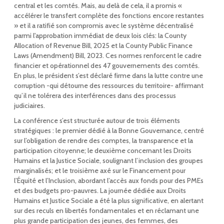
central et les comtés. Mais, au delà de cela, il a promis «
accélérer le transfert complète des fonctions encore restantes
» et il a ratifié son compromis avec le système décentralisé
parmi l'approbation immédiat de deux lois clés: la County
Allocation of Revenue Bill, 2025 et la County Public Finance
Laws (Amendment) Bill, 2023. Ces normes renforcent le cadre
financier et opérationnel des 47 gouvernements des comtés.
En plus, le président s’est déclaré firme dans la lutte contre une
corruption -qui détourne des ressources du territoire- affirmant
qu’il ne tolérera des interférences dans des processus
judiciaires.
La conférence s’est structurée autour de trois éléments
stratégiques : le premier dédié à la Bonne Gouvernance, centré
sur l’obligation de rendre des comptes, la transparence et la
participation citoyenne; le deuxième concernant les Droits
Humains et la Justice Sociale, soulignant l’inclusion des groupes
marginalisés; et le troisième axé sur le Financement pour
l’Équité et l’Inclusion, abordant l’accès aux fonds pour des PMEs
et des budgets pro-pauvres. La journée dédiée aux Droits
Humains et Justice Sociale a été la plus significative, en alertant
sur des reculs en libertés fondamentales et en réclamant une
plus grande participation des jeunes, des femmes, des