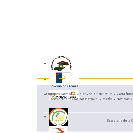
Quiénes Somos
Objetivos
Estructura
Carta fun
proyectos Yakaar, no Barsakh!
Media
Noticias
Secretaría de la 