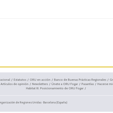
dacional
Estatutos
ORU en acción
Banco de Buenas Prácticas Regionales
Gr
Artículos de opinión
Newsletters
Únete a ORU Fogar
Pasantías
Hacerse m
Habitat III. Posicionamiento de ORU Fogar
Organización de Regiones Unidas · Barcelona (España)