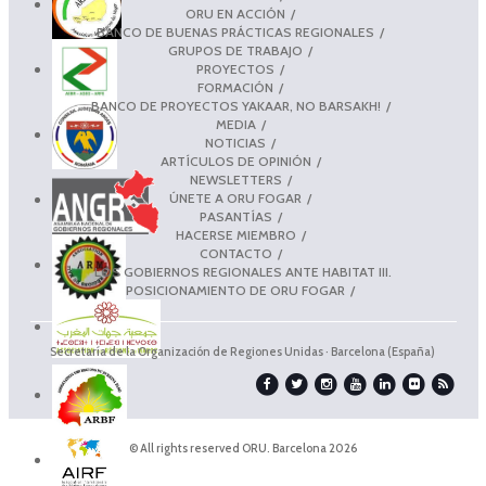
ORU EN ACCIÓN
BANCO DE BUENAS PRÁCTICAS REGIONALES
GRUPOS DE TRABAJO
PROYECTOS
FORMACIÓN
BANCO DE PROYECTOS YAKAAR, NO BARSAKH!
MEDIA
NOTICIAS
ARTÍCULOS DE OPINIÓN
NEWSLETTERS
ÚNETE A ORU FOGAR
PASANTÍAS
HACERSE MIEMBRO
CONTACTO
LOS GOBIERNOS REGIONALES ANTE HABITAT III.
POSICIONAMIENTO DE ORU FOGAR
Secretaría de la Organización de Regiones Unidas · Barcelona (España)
© All rights reserved ORU. Barcelona 2026