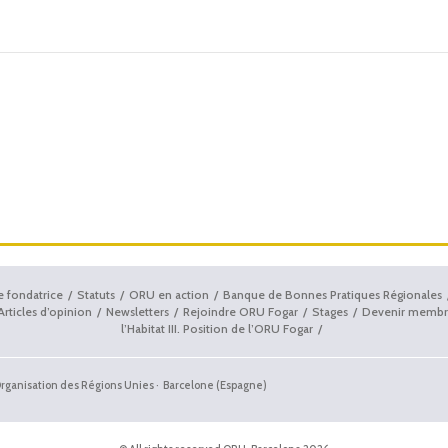
e fondatrice
Statuts
ORU en action
Banque de Bonnes Pratiques Régionales
Articles d’opinion
Newsletters
Rejoindre ORU Fogar
Stages
Devenir membr
l’Habitat III. Position de l’ORU Fogar
'Organisation des Régions Unies · Barcelone (Espagne)