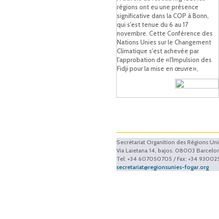
régions ont eu une présence
significative dans la COP à Bonn,
qui s'est tenue du 6 au 17
novembre. Cette Conférence des
Nations Unies sur le Changement
Climatique s'est achevée par
l'approbation de «l'Impulsion des
Fidji pour la mise en œuvre»,
Secrétariat Organition des Régions Un
Via Laietana 14, bajos. 08003 Barcelo
Tel: +34 607050705 / Fax: +34 93002
secretariat@regionsunies-fogar.org