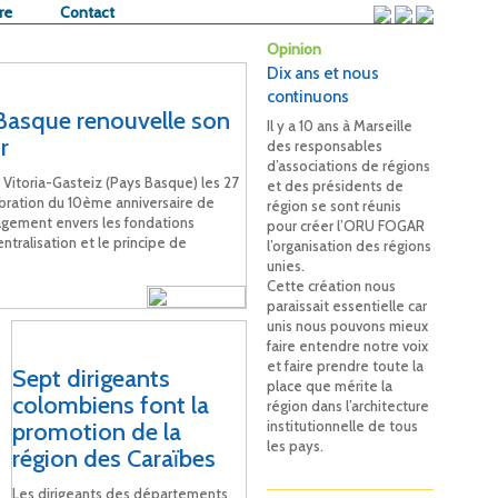
re
Contact
Opinion
Dix ans et nous
continuons
Basque renouvelle son
Il y a 10 ans à Marseille
r
des responsables
d’associations de régions
 Vitoria-Gasteiz (Pays Basque) les 27
et des présidents de
ébration du 10ème anniversaire de
région se sont réunis
gagement envers les fondations
pour créer l’ORU FOGAR
ntralisation et le principe de
l’organisation des régions
unies.
Cette création nous
paraissait essentielle car
unis nous pouvons mieux
faire entendre notre voix
et faire prendre toute la
Sept dirigeants
place que mérite la
colombiens font la
région dans l’architecture
promotion de la
institutionnelle de tous
les pays.
région des Caraïbes
Les dirigeants des départements