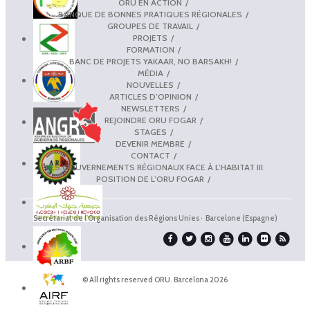
ORU EN ACTION
BANQUE DE BONNES PRATIQUES RÉGIONALES
GROUPES DE TRAVAIL
PROJETS
FORMATION
BANC DE PROJETS YAKAAR, NO BARSAKH!
MÉDIA
NOUVELLES
ARTICLES D’OPINION
NEWSLETTERS
REJOINDRE ORU FOGAR
STAGES
DEVENIR MEMBRE
CONTACT
LES GOUVERNEMENTS RÉGIONAUX FACE À L’HABITAT III.
POSITION DE L’ORU FOGAR
Secrétariat de l'Organisation des Régions Unies · Barcelone (Espagne)
© All rights reserved ORU. Barcelona 2026