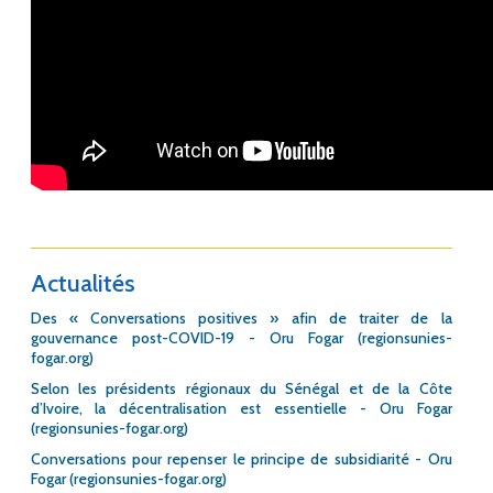
Actualités
Des « Conversations positives » afin de traiter de la
gouvernance post-COVID-19 - Oru Fogar (regionsunies-
fogar.org)
Selon les présidents régionaux du Sénégal et de la Côte
d’Ivoire, la décentralisation est essentielle - Oru Fogar
(regionsunies-fogar.org)
Conversations pour repenser le principe de subsidiarité - Oru
Fogar (regionsunies-fogar.org)