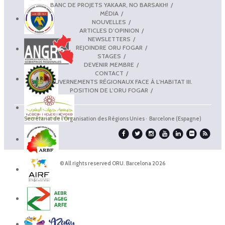
BANC DE PROJETS YAKAAR, NO BARSAKH!
MÉDIA
NOUVELLES
ARTICLES D’OPINION
NEWSLETTERS
REJOINDRE ORU FOGAR
STAGES
DEVENIR MEMBRE
CONTACT
LES GOUVERNEMENTS RÉGIONAUX FACE À L’HABITAT III.
POSITION DE L’ORU FOGAR
Secrétariat de l'Organisation des Régions Unies · Barcelone (Espagne)
© All rights reserved ORU. Barcelona 2026